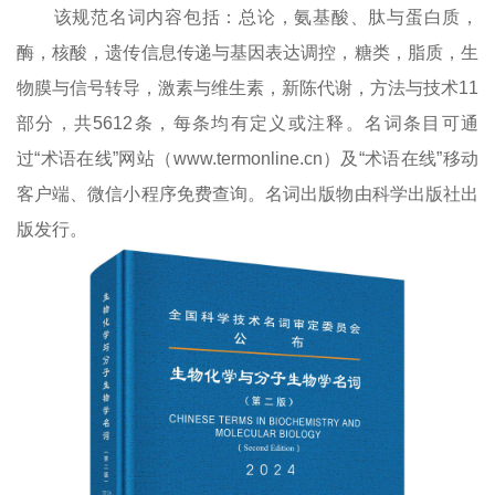
该规范名词内容包括：总论，氨基酸、肽与蛋白质，
酶，核酸，遗传信息传递与基因表达调控，糖类，脂质，生
物膜与信号转导，激素与维生素，新陈代谢，方法与技术
11
部分，共
5612
条，每条均有定义或注释。名词条目可通
过“术语在线”网站（
www.termonline.cn
）及“术语在线”移动
客户端、微信小程序免费查询。名词出版物由科学出版社出
版发行。