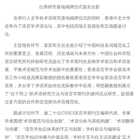
出席研究基地揭牌仪式嘉宾合影
在举行人文学科术语研究基地揭牌仪式的同时，香港中文大学
还举办了语言学术语论坛，其中包括四场主旨报告和五场圆桌讨
论。
主旨报告环节，裴亚军主任全面介绍了中国科技名词规范化工
作的重要意义、发展历程、历史成就与未来方向；中国社会科学院
语言研究所刘祥柏研究员提出了学术期刊在反映学术前沿和术语发
展、平衡术语规范与学术创新中的重要性；香港语言学学会双语术
语工作小组成员蔺荪教授的报告聚焦香港语言学学会双语语言学术
语库，并分享了术语库如何在实际教学中应用；邓思颖教授则展示
了“自下而上”的术语研究方法与语言学期刊关键词试点研究，提倡通
过多方面的合作和交流推动术语规范化。
圆桌讨论环节，逾二十位CSSCI语言学期刊主编和代表、专家
学者围绕“术语规范与综合创新”、“术语分析与系统构建”、“术语翻译
与传播”、“语言学知识体系的守正与创新：学科前沿与编审应
对”、“语言学知识传播与价值实现：学科交叉与自主话语建设”五大