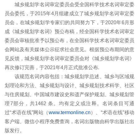
城乡规划学名词审定委员会受全国科学技术名词审定委
员会委托，于
2015
年
4
月组建成立了城乡规划学名词审定委
员会，在城乡规划学专家们的共同努力下，于
2020
年
6
月形
成《城乡规划学名词》预公布稿，经全国科学技术名词审定
委员会审核批准予以预公布，在全国科学技术名词审定委员
会网站及有关媒体公示征求社会意见。根据预公布期间的意
见反馈，城乡规划学名词审定委员会对《城乡规划学名词》
再次修订完善，于
2021
年
4
月正式批准公布
.
该规范名词内容包括：城乡规划学总述、城乡与区域规
划理论和方法、城乡规划与设计、城乡规划技术科学、社区
与住房规划、中国城市建设史和遗产保护规划、城乡规划管
理
7
部分，共
1462
条。均有定义或注释。名词条目可通
过“术语在线
”
网站（
www.termonline.cn
）、“术语在线”移动
客户端、微信小程序免费查询，名词出版物由科学出版社出
版发行。