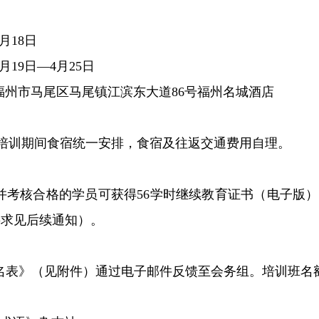
月
18
日
月
19
日
—4
月
25
日
福州市马尾区马尾镇江滨东大道
86
号福州名城酒店
培训期间
食宿统一安排，食宿及往返交通费用自理。
并考核合格的学员可获得
56
学时继续教育证书（电子版）
要求见后续通知）。
名表》（见附件）通过电子邮件反馈至会务组。培训班名