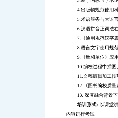
3.
基于国标《学术
4.
出版物规范使用
5.
术语服务与大语
6.
汉语拼音正词法
7.
《通用规范汉字
8.
语言文字使用规
9.
《量和单位》应
10.
编校过程中插图
11.
文稿编辑加工技
12.
《图书编校质量
13.
深度融合背景下
培训形式
:
以课堂
内容进行考试。