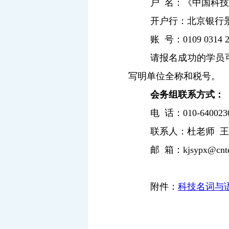
户
名：《中国科技
开户行：北京银行
账
号：
0109 0314 
请报名成功的学员
写明单位全称和税号。
会务组联系方式：
电
话：
010-640023
联系人：杜老师
王
邮
箱：
kjsypx@cnt
附件：
科技名词与