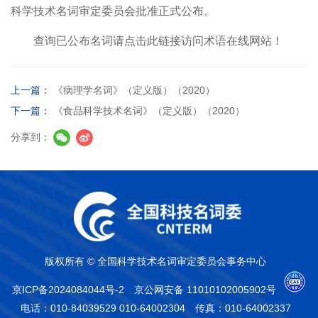
科学技术名词审定委员会批准正式公布。
查询已公布名词请点击此链接访问术语在线网站！
上一篇：
《病理学名词》（定义版）（2020）
下一篇：
《食品科学技术名词》（定义版）（2020）
分享到：
版权所有 © 全国科学技术名词审定委员会事务中心
京ICP备2024084044号-2
京公网安备 11010102005902号
电话：010-84039529 010-64002304
传真：010-64002337