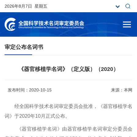
2026年8月7日 星期五
审定公布名词书
《器官移植学名词》（定义版）（2020）
发布时间：2020-10-15
来源：本网
经全国科学技术名词审定委员会批准，《器官移植学名
词》于
2020
年
10
月正式公布。
《器官移植学名词》由器官移植学名词审定分委员会