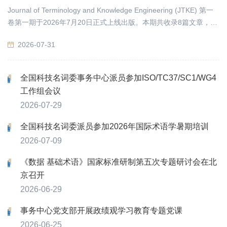
Journal of Terminology and Knowledge Engineering (JTKE) 第一
卷第一期于2026年7月20日正式上线出版。本期共收录8篇文章，包
括1篇Editorial和7篇Research Article。内容涵盖联合实体关系抽
2026-07-31
取、零样本术语提取、知识增强、双语传染病名自动映射、主动任
务澄清、后矿业术语和术语感知翻译等前沿方向，欢迎广大术语学
与知识工程领域研究人员阅读交流，共同探索人工智能学科的未来
全国科技名词委事务中心派员参加ISO/TC37/SC1/WG4
进展。
工作组会议
2026-07-29
全国科技名词委派员参加2026年国际术语学暑期培训
2026-07-09
《数据 基础术语》国家标准研制第五次专题研讨会在北
京召开
2026-06-29
事务中心党支部开展政绩观学习教育专题党课
2026-06-25