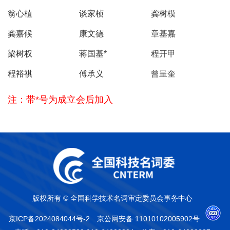
翁心植
谈家桢
龚树模
龚嘉候
康文德
章基嘉
梁树权
蒋国基*
程开甲
程裕祺
傅承义
曾呈奎
注：带*号为成立会后加入
版权所有 © 全国科学技术名词审定委员会事务中心
京ICP备2024084044号-2
京公网安备 11010102005902号