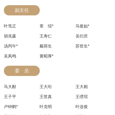
副主任
叶笃正
章 综*
马俊如*
胡兆森
王寿仁
吴衍庆
汤丙午*
戴荷生
苏世生*
吴凤鸣
黄昭厚*
委 员
马大猷
王大珩
王大耜
王子平
王世真
王绶琯
卢钟鹤*
叶克明
叶连俊