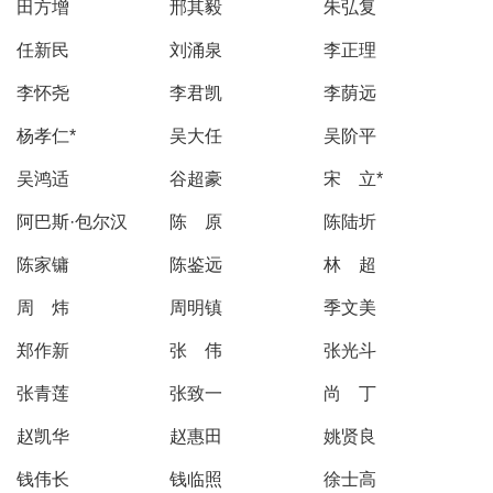
田方增
邢其毅
朱弘复
任新民
刘涌泉
李正理
李怀尧
李君凯
李荫远
杨孝仁*
吴大任
吴阶平
吴鸿适
谷超豪
宋 立*
阿巴斯·包尔汉
陈 原
陈陆圻
陈家镛
陈鉴远
林 超
周 炜
周明镇
季文美
郑作新
张 伟
张光斗
张青莲
张致一
尚 丁
赵凯华
赵惠田
姚贤良
钱伟长
钱临照
徐士高